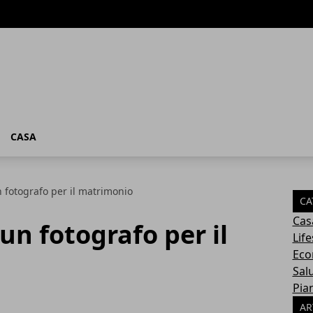
CASA
 fotografo per il matrimonio
CA
Cas
un fotografo per il
Life
Eco
Sal
Pia
AR