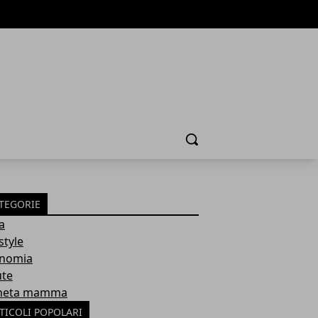
Cerca
TEGORIE
a
style
nomia
ute
neta mamma
TICOLI POPOLARI