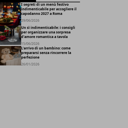
I segreti di un menù festivo
indimenticabile per accogliere il
capodanno 2027 a Roma
29/06/2026
Un sì indimenticabile: i consigli
per organizzare una sorpresa
d'amore romantica a tavola
15/06/2026
L'arrivo di un bambino: come
prepararsi senza rincorrere la
perfezione
26/01/2026