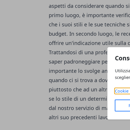
aspetti da considerare quando si
primo luogo, è importante verifica
che i suoi stili e le sue tecniche 
budget. In secondo luogo, le rec
offrire un'indicazione utile sulla 
Trattandosi di una professione art
Cons
saper padroneggiare per svolger
importante lo svolge anche la cre
Utilizzi
sceglie
quando ci si trova a dover scegli
piuttosto che ad un altro. Il port
Cookie 
se lo stile di un determinato fot
dal nostro servizio di matrimonio
altri suo precedenti lavori.